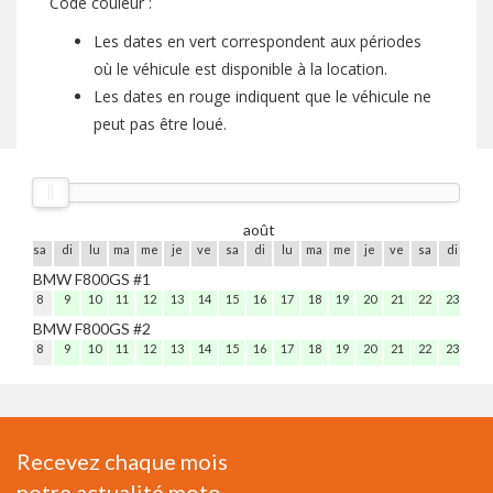
Code couleur :
Les dates en vert correspondent aux périodes
où le véhicule est disponible à la location.
Les dates en rouge indiquent que le véhicule ne
peut pas être loué.
août
ve
sa
di
lu
ma
me
je
ve
sa
di
lu
ma
me
je
ve
sa
di
lu
BMW F800GS #1
7
8
9
10
11
12
13
14
15
16
17
18
19
20
21
22
23
24
BMW F800GS #2
7
8
9
10
11
12
13
14
15
16
17
18
19
20
21
22
23
24
Recevez chaque mois
notre actualité moto