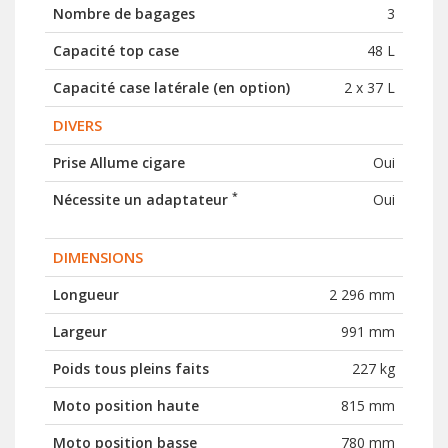
Nombre de bagages
3
Capacité top case
48 L
Capacité case latérale (en option)
2 x 37 L
DIVERS
Prise Allume cigare
Oui
*
Nécessite un adaptateur
Oui
DIMENSIONS
Longueur
2 296 mm
Largeur
991 mm
Poids tous pleins faits
227 kg
Moto position haute
815 mm
Moto position basse
780 mm