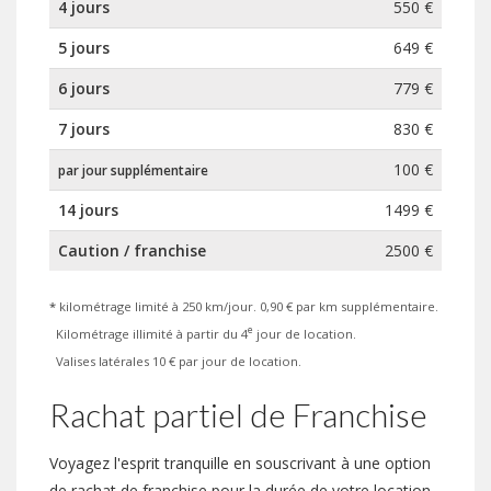
4 jours
550 €
5 jours
649 €
6 jours
779 €
7 jours
830 €
100 €
par jour supplémentaire
14 jours
1499 €
Caution / franchise
2500 €
*
kilométrage limité à 250 km/jour. 0,90 € par km supplémentaire.
e
Kilométrage illimité à partir du 4
jour de location.
Valises latérales 10 € par jour de location.
Rachat partiel de Franchise
Voyagez l'esprit tranquille en souscrivant à une option
de rachat de franchise pour la durée de votre location.