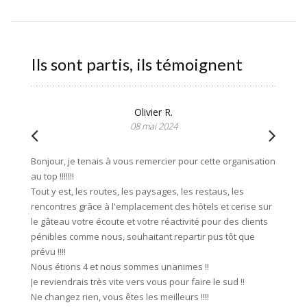
Ils sont partis, ils témoignent
Olivier R.
08 mai 2024
Bonjour, je tenais à vous remercier pour cette organisation
Merci b
au top !!!!!!!
notre s
Tout y est, les routes, les paysages, les restaus, les
avec fer
rencontres grâce à l'emplacement des hôtels et cerise sur
bien ex
le gâteau votre écoute et votre réactivité pour des clients
l'agenc
pénibles comme nous, souhaitant repartir pus tôt que
souci d
prévu !!!!
franch
Nous étions 4 et nous sommes unanimes !!
mobilho
Je reviendrais très vite vers vous pour faire le sud !!
bonheur
Ne changez rien, vous êtes les meilleurs !!!!
sans hé