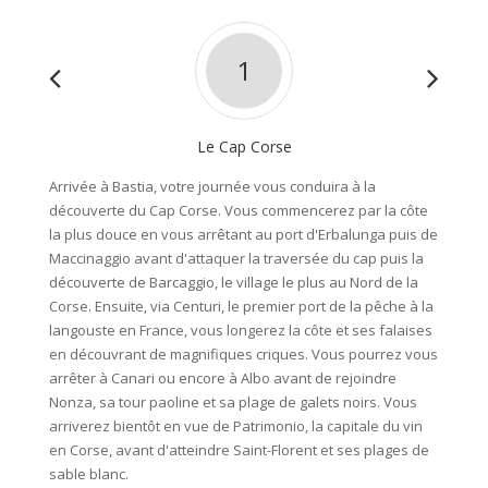
1
Le Cap Corse
Arrivée à Bastia, votre journée vous conduira à la
Cette j
découverte du Cap Corse. Vous commencerez par la côte
Agriate
la plus douce en vous arrêtant au port d'Erbalunga puis de
se suc
Maccinaggio avant d'attaquer la traversée du cap puis la
rejoind
découverte de Barcaggio, le village le plus au Nord de la
aussitô
Corse. Ensuite, via Centuri, le premier port de la pêche à la
travers
langouste en France, vous longerez la côte et ses falaises
de barb
en découvrant de magnifiques criques. Vous pourrez vous
ferez a
arrêter à Canari ou encore à Albo avant de rejoindre
paysage
Nonza, sa tour paoline et sa plage de galets noirs. Vous
désert
arriverez bientôt en vue de Patrimonio, la capitale du vin
de vous
en Corse, avant d'atteindre Saint-Florent et ses plages de
s'impos
sable blanc.
avant d