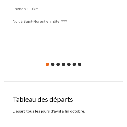
travers
Environ 130 km
rejoind
imposan
Nuit à Saint-Florent en hôtel ***
Enviro
Nuit en
Tableau des départs
Départ tous les jours d'avril à fin octobre.