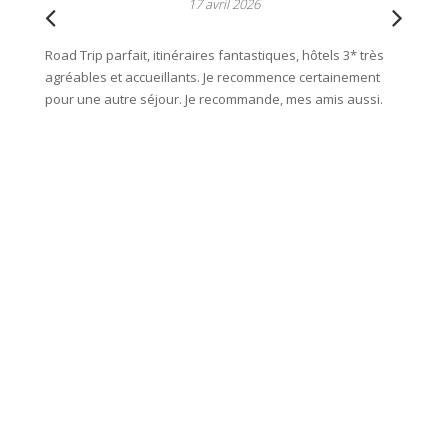
17 avril 2026
Road Trip parfait, itinéraires fantastiques, hôtels 3* très
Organis
agréables et accueillants. Je recommence certainement
roadboo
pour une autre séjour. Je recommande, mes amis aussi.
l'équip