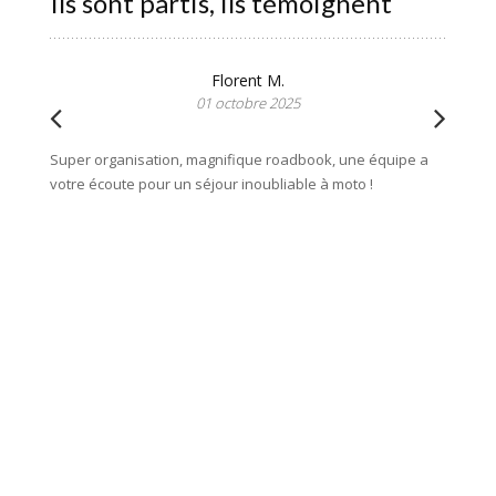
Ils sont partis, ils témoignent
Florent M.
01 octobre 2025
Super organisation, magnifique roadbook, une équipe a
Merci b
votre écoute pour un séjour inoubliable à moto !
notre s
avec fer
bien ex
l'agenc
souci d
franch
mobilho
bonheur
sans hé