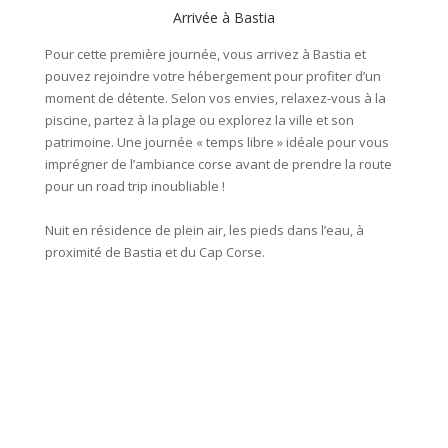
Arrivée à Bastia
Pour cette première journée, vous arrivez à Bastia et
Vous pr
pouvez rejoindre votre hébergement pour profiter d’un
Corse, 
moment de détente. Selon vos envies, relaxez-vous à la
moto en
piscine, partez à la plage ou explorez la ville et son
offrant
patrimoine. Une journée « temps libre » idéale pour vous
eaux t
imprégner de l’ambiance corse avant de prendre la route
d’Erbal
pour un road trip inoubliable !
Cette 
Nuit en résidence de plein air, les pieds dans l’eau, à
et de v
proximité de Bastia et du Cap Corse.
retour 
village
pour se
Distanc
Nuit en