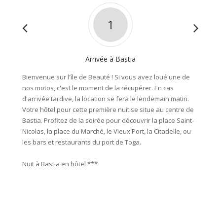
1
Arrivée à Bastia
Bienvenue sur l'île de Beauté ! Si vous avez loué une de
Vous re
nos motos, c'est le moment de la récupérer. En cas
route q
d'arrivée tardive, la location se fera le lendemain matin.
village
Votre hôtel pour cette première nuit se situe au centre de
criques
Bastia. Profitez de la soirée pour découvrir la place Saint-
belles 
Nicolas, la place du Marché, le Vieux Port, la Citadelle, ou
rêve se
les bars et restaurants du port de Toga.
montées
Retour 
Nuit à Bastia en hôtel ***
célèbre
du vin 
Enviro
Nuit à 