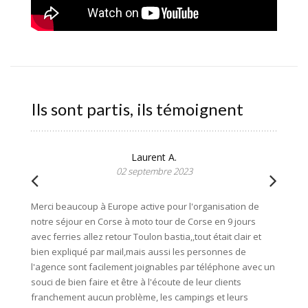
Ils sont partis, ils témoignent
Laurent A.
02 septembre 2023
Merci beaucoup à Europe active pour l'organisation de
Superbe
notre séjour en Corse à moto tour de Corse en 9 jours
moto av
avec ferries allez retour Toulon bastia,,tout était clair et
Anthony
bien expliqué par mail,mais aussi les personnes de
nous ch
l'agence sont facilement joignables par téléphone avec un
endroit
souci de bien faire et être à l'écoute de leur clients
franchement aucun problème, les campings et leurs
Les log