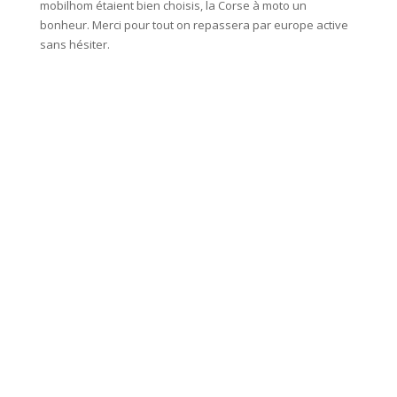
mobilhom étaient bien choisis, la Corse à moto un
camping
bonheur. Merci pour tout on repassera par europe active
sans hésiter.
De bell
plages 
passer 
Un gran
gentille
C'était
recomm